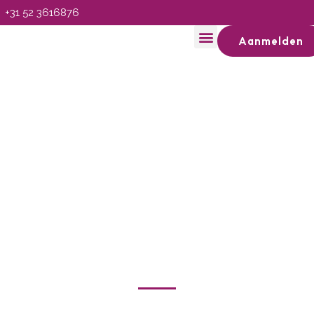
+31 52 3616876
Aanmelden
Klanttevredenheidsonderzoek