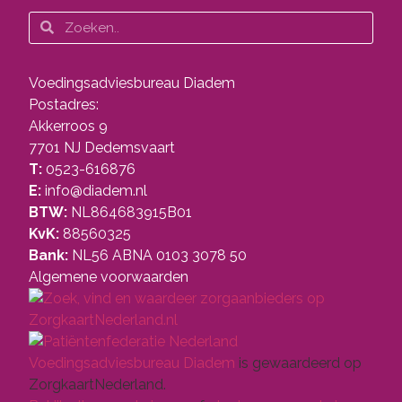
Voedingsadviesbureau Diadem
Postadres:
Akkerroos 9
7701 NJ Dedemsvaart
T:
0523-616876
E:
info@diadem.nl
BTW:
NL864683915B01
KvK:
88560325
Bank:
NL56 ABNA 0103 3078 50
Algemene voorwaarden
Voedingsadviesbureau Diadem
is gewaardeerd op
ZorgkaartNederland.