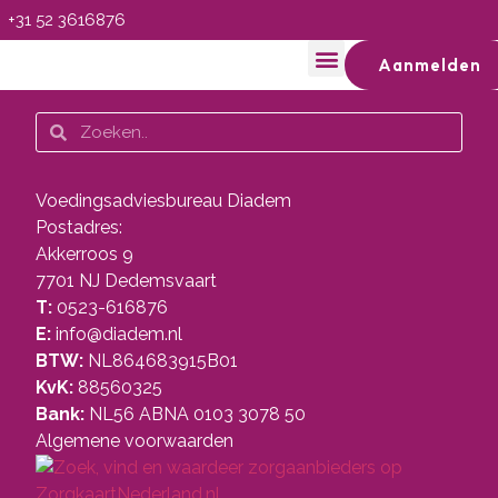
+31 52 3616876
Aanmelden
Voedingsadviesbureau Diadem
Postadres:
Akkerroos 9
7701 NJ Dedemsvaart
T:
0523-616876
E:
info@diadem.nl
BTW:
NL864683915B01
KvK:
88560325
Bank:
NL56 ABNA 0103 3078 50
Algemene voorwaarden